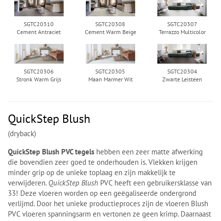
SGTC20310
SGTC20308
SGTC20307
Cement Antraciet
Cement Warm Beige
Terrazzo Multicolor
SGTC20306
SGTC20305
SGTC20304
Stronk Warm Grijs
Maan Marmer Wit
Zwarte Leisteen
QuickStep Blush
(dryback)
QuickStep Blush PVC tegels
hebben een zeer matte afwerking
die bovendien zeer goed te onderhouden is. Vlekken krijgen
minder grip op de unieke toplaag en zijn makkelijk te
verwijderen.
QuickStep Blush
PVC heeft een gebruikersklasse van
33! Deze vloeren worden op een geëgaliseerde ondergrond
verlijmd. Door het unieke productieproces zijn de vloeren Blush
PVC vloeren spanningsarm en vertonen ze geen krimp. Daarnaast