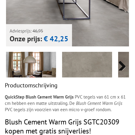
Next
Next
Adviesprijs:
46,95
Onze prijs:
€ 42,25
Next
Next
Productomschrijving
QuickStep Blush Cement Warm Grijs
PVC tegels van 61 cm x 61
cm hebben een matte uitstraling. De
Blush Cement Warm Grijs
PVC tegels zijn voorzien van een micro v-groef rondom.
Blush Cement Warm Grijs SGTC20309
kopen met gratis snijverlies!