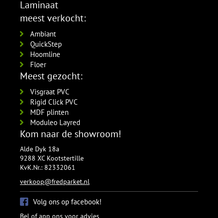
Laminaat
meest verkocht:
Ambiant
QuickStep
Hoomline
Floer
Meest gezocht:
Visgraat PVC
Rigid Click PVC
MDF plinten
Moduleo Layred
Kom naar de showroom!
Alde Dyk 18a
9288 XC Kootstertille
KvK.Nr.: 82332061
verkoop@fredparket.nl
Volg ons op facebook!
Bel of app ons voor advies