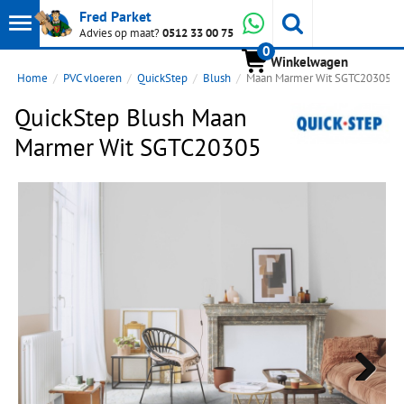
Toon
Whatsapp
Fred Parket
Zoeken
Advies op maat?
0512 33 00 75
0
hoofdmenu
Winkelwagen
Home
PVC vloeren
QuickStep
Blush
Maan Marmer Wit SGTC20305
QuickStep Blush Maan
Marmer Wit SGTC20305