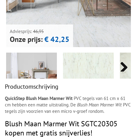
Next
Next
Adviesprijs:
46,95
Onze prijs:
€ 42,25
Next
Next
Productomschrijving
QuickStep Blush Maan Marmer Wit
PVC tegels van 61 cm x 61
cm hebben een matte uitstraling. De
Blush Maan Marmer Wit
PVC
tegels zijn voorzien van een micro v-groef rondom.
Blush Maan Marmer Wit SGTC20305
kopen met gratis snijverlies!