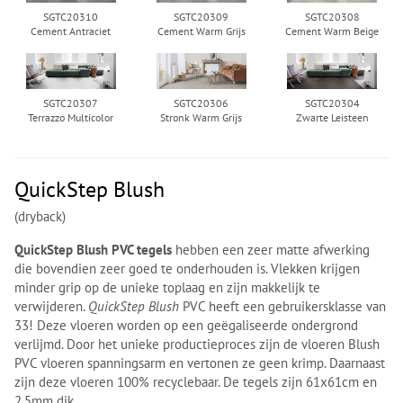
SGTC20310
SGTC20309
SGTC20308
Cement Antraciet
Cement Warm Grijs
Cement Warm Beige
SGTC20307
SGTC20306
SGTC20304
Terrazzo Multicolor
Stronk Warm Grijs
Zwarte Leisteen
QuickStep Blush
(dryback)
QuickStep Blush PVC tegels
hebben een zeer matte afwerking
die bovendien zeer goed te onderhouden is. Vlekken krijgen
minder grip op de unieke toplaag en zijn makkelijk te
verwijderen.
QuickStep Blush
PVC heeft een gebruikersklasse van
33! Deze vloeren worden op een geëgaliseerde ondergrond
verlijmd. Door het unieke productieproces zijn de vloeren Blush
PVC vloeren spanningsarm en vertonen ze geen krimp. Daarnaast
zijn deze vloeren 100% recyclebaar. De tegels zijn 61x61cm en
2.5mm dik