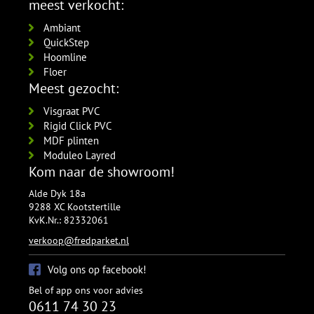
meest verkocht:
Ambiant
QuickStep
Hoomline
Floer
Meest gezocht:
Visgraat PVC
Rigid Click PVC
MDF plinten
Moduleo Layred
Kom naar de showroom!
Alde Dyk 18a
9288 XC Kootstertille
KvK.Nr.: 82332061
verkoop@fredparket.nl
Volg ons op facebook!
Bel of app ons voor advies
0611 74 30 23