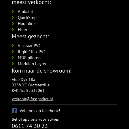
meest verkocht:
Ambiant
QuickStep
Hoomline
Floer
Meest gezocht:
Visgraat PVC
Rigid Click PVC
MDF plinten
Moduleo Layred
Kom naar de showroom!
Alde Dyk 18a
9288 XC Kootstertille
KvK.Nr.: 82332061
verkoop@fredparket.nl
Volg ons op facebook!
Bel of app ons voor advies
0611 74 30 23