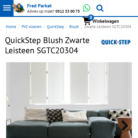
Toon
Whatsapp
Fred Parket
Zoeken
Advies op maat?
0512 33 00 75
0
hoofdmenu
Winkelwagen
Home
PVC vloeren
QuickStep
Blush
Zwarte Leisteen SGTC20304
QuickStep Blush Zwarte
Leisteen SGTC20304