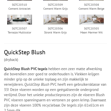
SGTC20310
SGTC20309
SGTC20308
Cement Antraciet
Cement Warm Grijs
Cement Warm Beige
SGTC20307
SGTC20306
SGTC20305
Terrazzo Multicolor
Stronk Warm Grijs
Maan Marmer Wit
QuickStep Blush
(dryback)
QuickStep Blush PVC tegels
hebben een zeer matte afwerking
die bovendien zeer goed te onderhouden is. Vlekken krijgen
minder grip op de unieke toplaag en zijn makkelijk te
verwijderen.
QuickStep Blush
PVC heeft een gebruikersklasse van
33! Deze vloeren worden op een geëgaliseerde ondergrond
verlijmd. Door het unieke productieproces zijn de vloeren Blush
PVC vloeren spanningsarm en vertonen ze geen krimp. Daarnaast
zijn deze vloeren 100% recyclebaar. De tegels zijn 61x61cm en
2.5mm dik