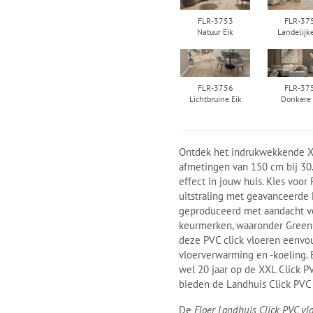
FLR-3753
FLR-37
Natuur Eik
Landelijk
FLR-3756
FLR-37
Lichtbruine Eik
Donkere 
Ontdek het indrukwekkende X
afmetingen van 150 cm bij 30.
effect in jouw huis. Kies voor
uitstraling met geavanceerde
geproduceerd met aandacht voor
keurmerken, waaronder GreenGu
deze PVC click vloeren eenvou
vloerverwarming en -koeling.
wel 20 jaar op de XXL Click P
bieden de Landhuis Click PVC
De
Floer Landhuis Click PVC vl