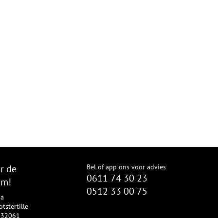
r de
Bel of app ons voor advies
0611 74 30 23
om!
0512 33 00 75
8a
tstertille
2332061