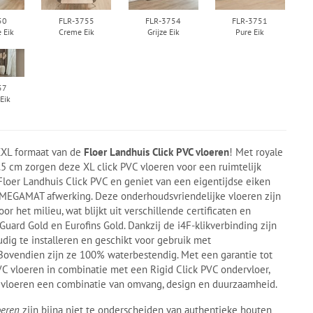
50
FLR-3755
FLR-3754
FLR-3751
e Eik
Creme Eik
Grijze Eik
Pure Eik
57
Eik
XL formaat van de
Floer Landhuis Click PVC vloeren
! Met royale
5 cm zorgen deze XL click PVC vloeren voor een ruimtelijk
 Floer Landhuis Click PVC en geniet van een eigentijdse eiken
 MEGAMAT afwerking. Deze onderhoudsvriendelijke vloeren zijn
 het milieu, wat blijkt uit verschillende certificaten en
ard Gold en Eurofins Gold. Dankzij de i4F-klikverbinding zijn
dig te installeren en geschikt voor gebruik met
 Bovendien zijn ze 100% waterbestendig. Met een garantie tot
VC vloeren in combinatie met een Rigid Click PVC ondervloer,
 vloeren een combinatie van omvang, design en duurzaamheid.
oeren
zijn bijna niet te onderscheiden van authentieke houten