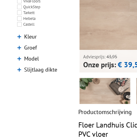
VivaFloors
QuickStep
Tarkett
Hebeta
Castell
Kleur
Groef
Adviesprijs:
43,95
Model
Onze prijs:
€ 39,
Slijtlaag dikte
Productomschrijving
Floer Landhuis Cli
PVC vloer