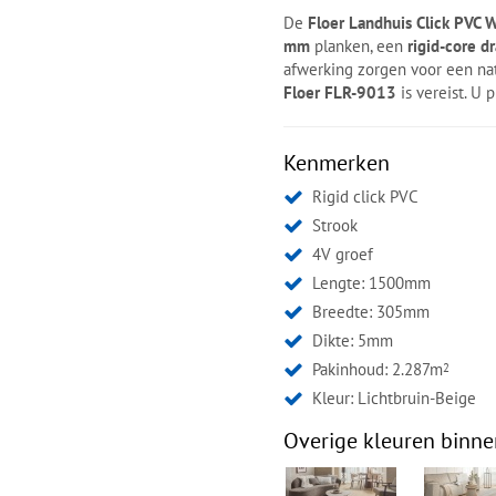
De
Floer Landhuis Click PVC 
mm
planken, een
rigid-core d
afwerking zorgen voor een natu
Floer FLR-9013
is vereist. U 
Kenmerken
Rigid click PVC
Strook
4V groef
Lengte: 1500mm
Breedte: 305mm
Dikte: 5mm
Pakinhoud: 2.287m
2
Kleur:
Lichtbruin-Beige
Overige kleuren binne