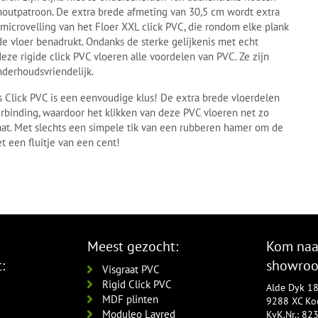
 houtpatroon. De extra brede afmeting van 30,5 cm wordt extra
 microvelling van het Floer XXL click PVC, die rondom elke plank
de vloer benadrukt. Ondanks de sterke gelijkenis met echt
eze rigide click PVC vloeren alle voordelen van PVC. Ze zijn
nderhoudsvriendelijk.
 Click PVC is een eenvoudige klus! De extra brede vloerdelen
verbinding, waardoor het klikken van deze PVC vloeren net zo
naat. Met slechts een simpele tik van een rubberen hamer om de
et een fluitje van een cent!
Meest gezocht:
Kom naa
:
showro
Visgraat PVC
Rigid Click PVC
Alde Dyk 1
MDF plinten
9288 XC Koo
Moduleo Layred
KvK.Nr.: 8