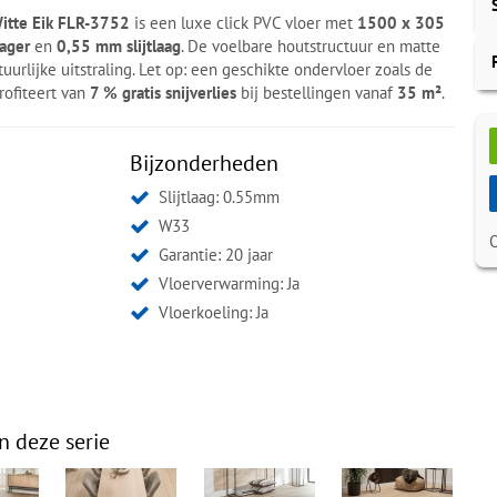
Witte Eik FLR-3752
is een luxe click PVC vloer met
1500 x 305
rager
en
0,55 mm slijtlaag
. De voelbare houtstructuur en matte
urlijke uitstraling. Let op: een geschikte ondervloer zoals de
profiteert van
7 % gratis snijverlies
bij bestellingen vanaf
35 m²
.
Bijzonderheden
Slijtlaag: 0.55mm
W33
Garantie: 20 jaar
Vloerverwarming: Ja
Vloerkoeling: Ja
n deze serie