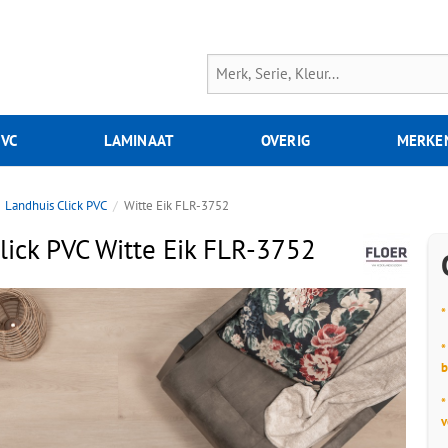
PVC
LAMINAAT
OVERIG
MERKE
Landhuis Click PVC
Witte Eik FLR-3752
lick PVC Witte Eik FLR-3752
*
*
b
*
v