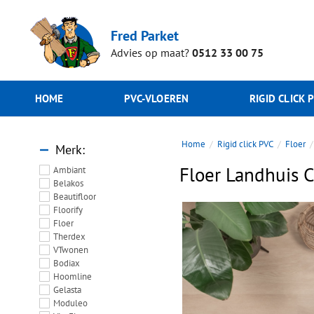
Fred Parket
Advies op maat?
0512 33 00 75
HOME
PVC-VLOEREN
RIGID CLICK 
Home
Rigid click PVC
Floer
Merk
Floer Landhuis C
Ambiant
Belakos
Beautifloor
Floorify
Floer
Therdex
VTwonen
Bodiax
Hoomline
Gelasta
Moduleo