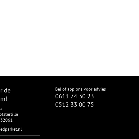
r de
Bel of app ons voor advies
0611 74 30 23
om!
0512 33 00 75
8a
tstertille
2332061
edparket.nl