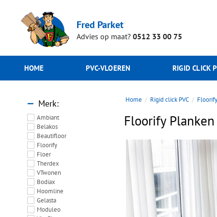
Fred Parket
Advies op maat?
0512 33 00 75
HOME
PVC-VLOEREN
RIGID CLICK 
Home
Rigid click PVC
Floorif
Merk
Floorify Planken
Ambiant
Belakos
Beautifloor
Floorify
Floer
Therdex
VTwonen
Bodiax
Hoomline
Gelasta
Moduleo