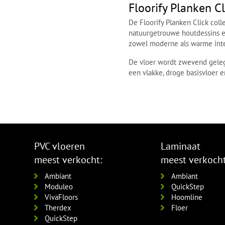
Floorify Planken C
De Floorify Planken Click coll
natuurgetrouwe houtdessins e
zowel moderne als warme inte
De vloer wordt zwevend gelegd
een vlakke, droge basisvloer e
PVC vloeren
Laminaat
meest verkocht:
meest verkocht
Ambiant
Ambiant
Moduleo
QuickStep
VivaFloors
Hoomline
Therdex
Floer
QuickStep