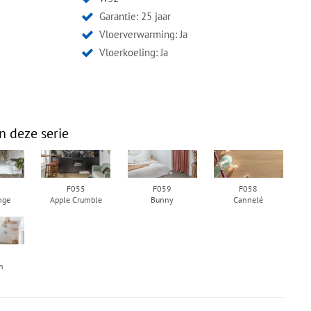
Garantie: 25 jaar
Vloerverwarming: Ja
Vloerkoeling: Ja
n deze serie
F055
F059
F058
nge
Apple Crumble
Bunny
Cannelé
n