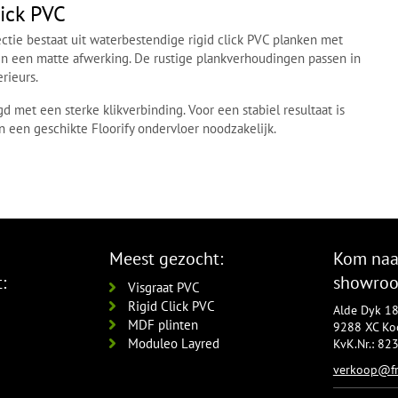
lick PVC
ectie bestaat uit waterbestendige rigid click PVC planken met
n een matte afwerking. De rustige plankverhoudingen passen in
rieurs.
 met een sterke klikverbinding. Voor een stabiel resultaat is
n een geschikte Floorify ondervloer noodzakelijk.
Meest gezocht:
Kom naa
:
showro
Visgraat PVC
Rigid Click PVC
Alde Dyk 1
MDF plinten
9288 XC Koo
Moduleo Layred
KvK.Nr.: 8
verkoop@fr