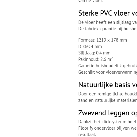
van de vloer.
Sterke PVC vloer v
De vloer heeft een slijtlaag 
De fabrieksgarantie bij huisho
Formaat: 1219 x 178 mm
Dikte: 4 mm
Slijtlaag: 0,4 mm
Pakinhoud: 2,6 m²
Garantie huishoudelijk gebruik
Geschikt voor vloerverwarmin
Natuurlijke basis 
Door een romige lichte houtkl
zand en natuurlijke materialen
Zwevend leggen op
Dankzij het clicksysteem hoeft
Floorify ondervloer blijven 
resultaat.