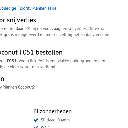
volledige Floorify Planken serie
.
r snijverlies
 en tel daar 5% bij op voor zaag- en snijverlies. Dit extra
iet gratis meegeleverd en moet u zelf bij het aantal vierkante
oconut F051 bestellen
code
F051
. Voor click PVC is een vlakke ondergrond en een
; de vloer wordt niet verlijmd.
en
ify Planken Coconut?
Bijzonderheden
Slijtlaag: 0.4mm
W32