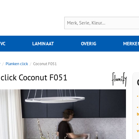
PVC
LAMINAAT
OVERIG
MERKE
y
Planken click
Coconut F051
 click Coconut F051
*
*
b
*
v