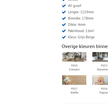
4V groef
Lengte: 1219mm
Breedte: 178mm
Dikte: 4mm
Pakinhoud: 2.6m
2
Kleur:
Grijs-Beige
Overige kleuren binne
F050
F053
Cremant
Stonehe
F057
F056
Waffle
Popcor