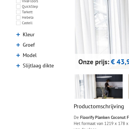
VivaFloors
QuickStep
Tarkett
Hebeta
Castell
Kleur
Groef
Model
Onze prijs:
€ 43,
Slijtlaag dikte
Productomschrijving
De
Floorify Planken Coconut
Het formaat van 1219 x 178 x