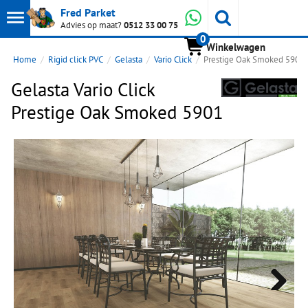
Toon
Whatsapp
Fred Parket
Zoeken
Advies op maat?
0512 33 00 75
0
hoofdmenu
Winkelwagen
Home
Rigid click PVC
Gelasta
Vario Click
Prestige Oak Smoked 5901
Gelasta Vario Click
Prestige Oak Smoked 5901