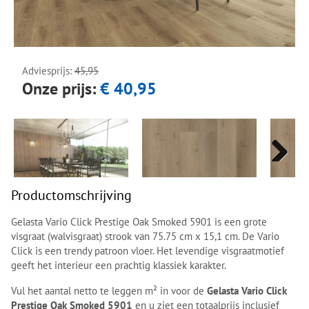
Next
Next
Adviesprijs:
45,95
Onze prijs:
€ 40,95
Next
Next
Productomschrijving
Gelasta Vario Click Prestige Oak Smoked 5901 is een grote
visgraat (walvisgraat) strook van 75.75 cm x 15,1 cm. De Vario
Click is een trendy patroon vloer. Het levendige visgraatmotief
geeft het interieur een prachtig klassiek karakter.
Vul het aantal netto te leggen m² in voor de
Gelasta Vario Click
Prestige Oak Smoked 5901
en u ziet een totaalprijs inclusief