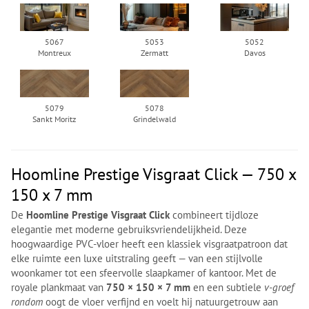
5067
5053
5052
Montreux
Zermatt
Davos
5079
5078
Sankt Moritz
Grindelwald
Hoomline Prestige Visgraat Click — 750 x
150 x 7 mm
De
Hoomline Prestige Visgraat Click
combineert tijdloze
elegantie met moderne gebruiksvriendelijkheid. Deze
hoogwaardige PVC-vloer heeft een klassiek visgraatpatroon dat
elke ruimte een luxe uitstraling geeft — van een stijlvolle
woonkamer tot een sfeervolle slaapkamer of kantoor. Met de
royale plankmaat van
750 × 150 × 7 mm
en een subtiele
v-groef
rondom
oogt de vloer verfijnd en voelt hij natuurgetrouw aan