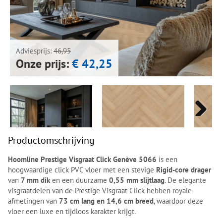
Next
Next
Adviesprijs:
46,95
Onze prijs:
€ 42,25
Next
Next
Productomschrijving
Hoomline Prestige Visgraat Click Genève 5066
is een
hoogwaardige click PVC vloer met een stevige
Rigid-core drager
van
7 mm dik
en een duurzame
0,55 mm slijtlaag
. De elegante
visgraatdelen van de Prestige Visgraat Click hebben royale
afmetingen van
73 cm lang en 14,6 cm breed
, waardoor deze
vloer een luxe en tijdloos karakter krijgt.