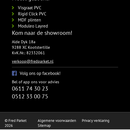
Visgraat PVC
Rigid Click PVC
MDF plinten
Moduleo Layred
Kom naar de showroom!
Alde Dyk 18a
9288 XC Kootstertille
KvK.Nr.: 82332061
verkoop@fredparket.nl
Volg ons op facebook!
Bel of app ons voor advies
0611 74 30 23
0512 33 00 75
© Fred Parket
Algemene voorwaarden
Privacy verklaring
2026
Sitemap