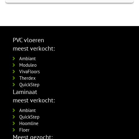
Amsterdam 120x15mm
per lengte: 2500 mm, € 27,50 p/st
Amsterdam 70x15mm
per lengte: 2.4 mm, € 18,50 p/st
RAL9010 gelakt
RAL9016 gelakt
PPC Hoekprofielen click PVC
MDF plinten 90x15 mm
5567.1220.19
5563.0724.19
6x21mm Zwart click-pvc
Amsterdam 90x15mm
per lengte: 2.4 mm, € 24,50 p/st
per lengte: 2.4 mm, € 15,95 p/st
69565
RAL9016 gelakt
MDF plinten 120x15mm
per lengte: 2500 mm, € 36,95 p/st
MDF plinten 70x15 mm
5565.0924.19
Amsterdam 120x15mm
Amsterdam 70x15mm wit
PVC vloeren
per lengte: 2.4 mm, € 20,50 p/st
Co Pro Hoekprofiel 4.5mm RVS
RAL9016 gelakt
gefolied 5562.0710.19
meest verkocht:
4962311111
MDF plinten 90x15 mm
5567.1224.19
per lengte: 2.4 mm, € 9,75 p/st
per lengte: 3000 mm, € 30,95 p/st
Amsterdam 90x15 mm wit
per lengte: 2.4 mm, € 26,50 p/st
Ambiant
MDF plinten 70x15 mm
gefolied 5564.0910.19
Co Pro Hoekprofiel 4.5mm
MDF plinten 120x15mm
Moduleo
Amsterdam 70x15mm
per lengte: 2.4 mm, € 13,50 p/st
Antraciet / Zwart 4962311311
Amsterdam 120x15mm wit
VivaFloors
zwart gefolied
per lengte: 3000 mm, € 30,95 p/st
MDF plinten 90x15 mm
gefolied 5566.1210.19
Therdex
5530.2710.19
Amsterdam 90x15mm
per lengte: 2.4 mm, € 16,50 p/st
Co Pro Hoekprofiel 4.5mm
QuickStep
per lengte: 2.4 mm, € 11,95 p/st
zwart gefolied
Laminaat
Zilver 4962311011
MDF plinten 120x15mm
5531.2910.19
per lengte: 3000 mm, € 28,95 p/st
Amsterdam 120x15mm
meest verkocht:
per lengte: 2.4 mm, € 14,95 p/st
zwart gefolied
Ambiant
5532.2210.19
QuickStep
per lengte: 2.4 mm, € 17,95 p/st
Hoomline
Floer
Meest gezocht: