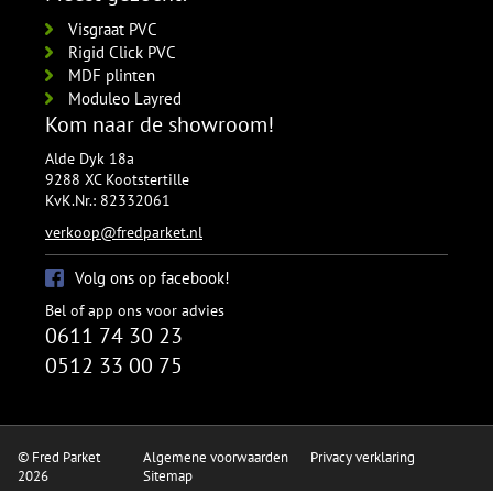
Visgraat PVC
Rigid Click PVC
MDF plinten
Moduleo Layred
Kom naar de showroom!
Alde Dyk 18a
9288 XC Kootstertille
KvK.Nr.: 82332061
verkoop@fredparket.nl
Volg ons op facebook!
Bel of app ons voor advies
0611 74 30 23
0512 33 00 75
© Fred Parket
Algemene voorwaarden
Privacy verklaring
2026
Sitemap