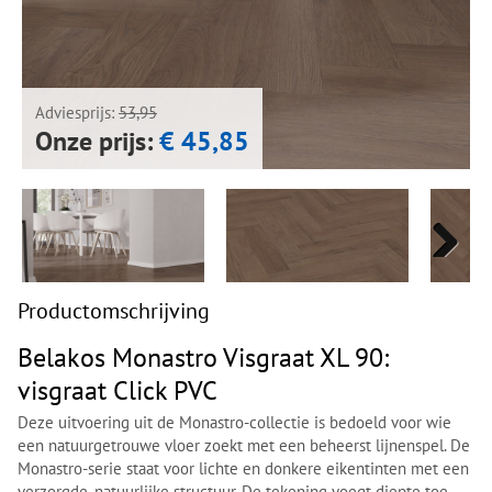
Next
Next
Adviesprijs:
53,95
Onze prijs:
€ 45,85
Next
Next
Productomschrijving
Belakos Monastro Visgraat XL 90:
visgraat Click PVC
Deze uitvoering uit de Monastro-collectie is bedoeld voor wie
een natuurgetrouwe vloer zoekt met een beheerst lijnenspel. De
Monastro-serie staat voor lichte en donkere eikentinten met een
verzorgde, natuurlijke structuur. De tekening voegt diepte toe