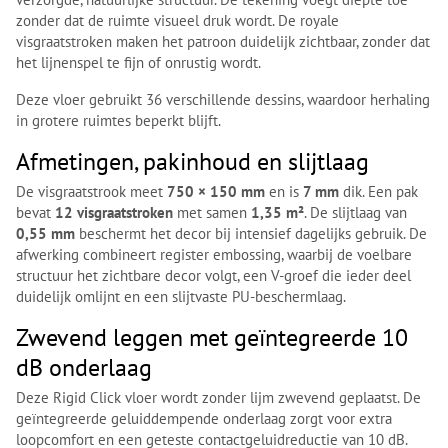
zonder dat de ruimte visueel druk wordt. De royale
visgraatstroken maken het patroon duidelijk zichtbaar, zonder dat
het lijnenspel te fijn of onrustig wordt.
Deze vloer gebruikt 36 verschillende dessins, waardoor herhaling
in grotere ruimtes beperkt blijft.
Afmetingen, pakinhoud en slijtlaag
De visgraatstrook meet
750 × 150 mm
en is
7 mm
dik. Een pak
bevat
12 visgraatstroken
met samen
1,35 m²
. De slijtlaag van
0,55 mm
beschermt het decor bij intensief dagelijks gebruik. De
afwerking combineert register embossing, waarbij de voelbare
structuur het zichtbare decor volgt, een V-groef die ieder deel
duidelijk omlijnt en een slijtvaste PU-beschermlaag.
Zwevend leggen met geïntegreerde 10
dB onderlaag
Deze Rigid Click vloer wordt zonder lijm zwevend geplaatst. De
geïntegreerde geluiddempende onderlaag zorgt voor extra
loopcomfort en een geteste contactgeluidreductie van 10 dB.