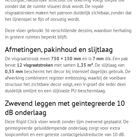
zonder dat de ruimte visueel druk wordt. De royale
visgraatstroken maken het patroon duidelijk zichtbaar, zonder dat
het lijnenspel te fijn of onrustig wordt.
Deze vloer gebruikt 36 verschillende dessins, waardoor herhaling
in grotere ruimtes beperkt blijft.
Afmetingen, pakinhoud en slijtlaag
De visgraatstrook meet
750 × 150 mm
en is
7 mm
dik. Een pak
bevat
12 visgraatstroken
met samen
1,35 m²
. De slijtlaag van
0,55 mm
beschermt het decor bij intensief dagelijks gebruik. De
afwerking combineert register embossing, waarbij de voelbare
structuur het zichtbare decor volgt, een V-groef die ieder deel
duidelijk omlijnt en een slijtvaste PU-beschermlaag.
Zwevend leggen met geïntegreerde 10
dB onderlaag
Deze Rigid Click vloer wordt zonder lijm zwevend geplaatst. De
geïntegreerde geluiddempende onderlaag zorgt voor extra
loopcomfort en een geteste contactgeluidreductie van 10 dB.