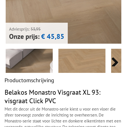
Next
Next
Adviesprijs:
53,95
Onze prijs:
€ 45,85
Next
Next
Productomschrijving
Belakos Monastro Visgraat XL 93:
visgraat Click PVC
Met dit decor uit de Monastro-serie kiest u voor een vloer die
sfeer toevoegt zonder de inrichting te overheersen. De
Monastro-serie staat voor lichte en donkere eikentinten met een
verzorgde, natuurlijke structuur. De tekening voegt diepte toe