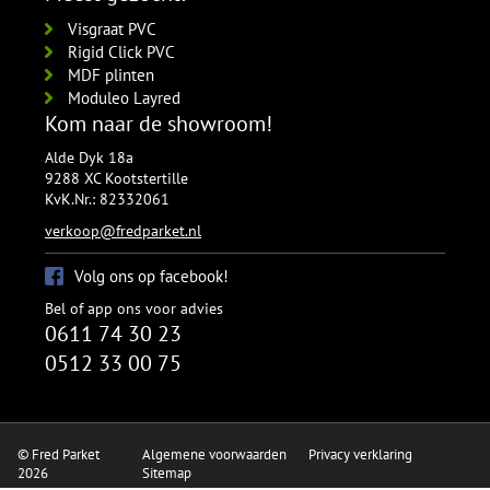
Visgraat PVC
Rigid Click PVC
MDF plinten
Moduleo Layred
Kom naar de showroom!
Alde Dyk 18a
9288 XC Kootstertille
KvK.Nr.: 82332061
verkoop@fredparket.nl
Volg ons op facebook!
Bel of app ons voor advies
0611 74 30 23
0512 33 00 75
© Fred Parket
Algemene voorwaarden
Privacy verklaring
2026
Sitemap