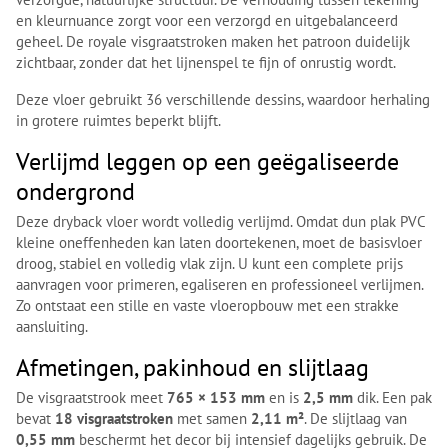
en kleurnuance zorgt voor een verzorgd en uitgebalanceerd
geheel. De royale visgraatstroken maken het patroon duidelijk
zichtbaar, zonder dat het lijnenspel te fijn of onrustig wordt.
Deze vloer gebruikt 36 verschillende dessins, waardoor herhaling
in grotere ruimtes beperkt blijft.
Verlijmd leggen op een geëgaliseerde
ondergrond
Deze dryback vloer wordt volledig verlijmd. Omdat dun plak PVC
kleine oneffenheden kan laten doortekenen, moet de basisvloer
droog, stabiel en volledig vlak zijn. U kunt een complete prijs
aanvragen voor primeren, egaliseren en professioneel verlijmen.
Zo ontstaat een stille en vaste vloeropbouw met een strakke
aansluiting.
Afmetingen, pakinhoud en slijtlaag
De visgraatstrook meet
765 × 153 mm
en is
2,5 mm
dik. Een pak
bevat
18 visgraatstroken
met samen
2,11 m²
. De slijtlaag van
0,55 mm
beschermt het decor bij intensief dagelijks gebruik. De