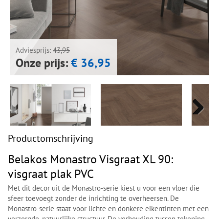
Next
Next
Adviesprijs:
43,95
Onze prijs:
€ 36,95
Next
Next
Productomschrijving
Belakos Monastro Visgraat XL 90:
visgraat plak PVC
Met dit decor uit de Monastro-serie kiest u voor een vloer die
sfeer toevoegt zonder de inrichting te overheersen. De
Monastro-serie staat voor lichte en donkere eikentinten met een
verzorgde, natuurlijke structuur. De verhouding tussen tekening