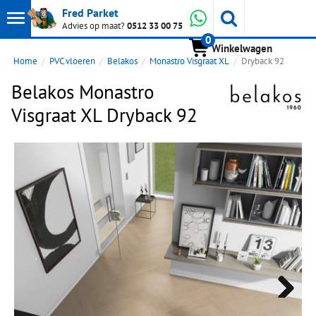
Toon
Whatsapp
Fred Parket
Zoeken
Advies op maat?
0512 33 00 75
0
hoofdmenu
Winkelwagen
Home
PVC vloeren
Belakos
Monastro Visgraat XL
Dryback 92
Belakos Monastro
Visgraat XL Dryback 92