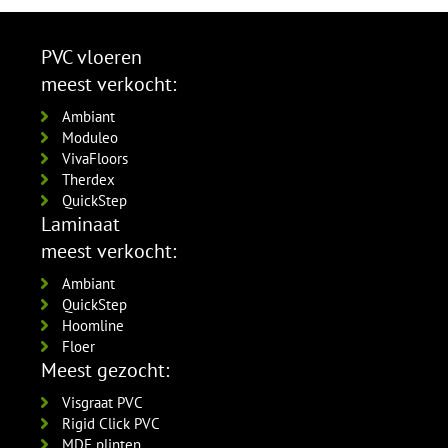
120x12mm RAL9010
zwart gefolied
MDF plinten 90x12 mm
gelakt 5554.1210.19
5555.0725.19
Amsterdam 90x12mm
per lengte: 2.4 mm, € 20,95 p/st
per lengte: 2.4 mm, € 9,95 p/st
PVC vloeren
RAL9016 gelakt
MDF plinten 120x12 mm
meest verkocht:
5556.0914.19
Amsterdam 120x12mm
per lengte: 2.4 mm, € 16,95 p/st
RAL9016 gelakt
Ambiant
5554.1211.19
Moduleo
per lengte: 2.4 mm, € 21,95 p/st
VivaFloors
Therdex
QuickStep
Laminaat
meest verkocht:
Ambiant
QuickStep
Hoomline
Floer
Meest gezocht:
Visgraat PVC
Rigid Click PVC
MDF plinten