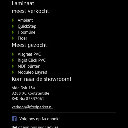
Laminaat
meest verkocht:
Ambiant
QuickStep
Hoomline
Floer
Meest gezocht:
Visgraat PVC
Rigid Click PVC
MDF plinten
Moduleo Layred
Kom naar de showroom!
Alde Dyk 18a
9288 XC Kootstertille
KvK.Nr.: 82332061
verkoop@fredparket.nl
Volg ons op facebook!
Bel of app ons voor advies