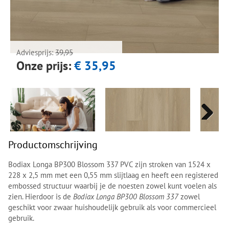
Next
Next
Adviesprijs:
39,95
Onze prijs:
€ 35,95
Next
Next
Productomschrijving
Bodiax Longa BP300 Blossom 337 PVC zijn stroken van 1524 x
228 x 2,5 mm met een 0,55 mm slijtlaag en heeft een registered
embossed structuur waarbij je de noesten zowel kunt voelen als
zien. Hierdoor is de
Bodiax Longa BP300 Blossom 337
zowel
geschikt voor zwaar huishoudelijk gebruik als voor commercieel
gebruik.