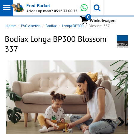
Toon
Whatsapp
Fred Parket
Zoeken
Advies op maat?
0512 33 00 75
0
hoofdmenu
Winkelwagen
Home
PVC vloeren
Bodiax
Longa BP300
Blossom 337
Bodiax Longa BP300 Blossom
337