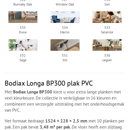
Burnaby Oak
Windsor Oak
Soil
335
334
333
Dune
Marlin
Selenite
332
331
330
Sage
Silt
Legian
Bodiax Longa BP300 plak PVC
Met
Bodiax Longa BP300
kiest u voor extra lange planken met
veel kleurkeuze. De collectie is verkrijgbaar in 16 kleuren en
combineert een verzorgde uitstraling met het onderhoudsgemak
van PVC.
Het formaat bedraagt
1524 × 228 × 2,5 mm
met 10 planken per
pak. Een pak bevat
3,48 m² per pak
. De vloer heeft een slijtlaag