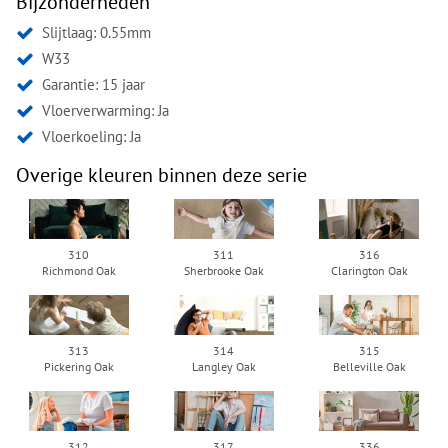
Bijzonderheden
Slijtlaag: 0.55mm
W33
Garantie: 15 jaar
Vloerverwarming: Ja
Vloerkoeling: Ja
Overige kleuren binnen deze serie
310
311
316
Richmond Oak
Sherbrooke Oak
Clarington Oak
313
314
315
Pickering Oak
Langley Oak
Belleville Oak
312
317
336