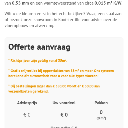
van
0,55 mm
en een warmteweerstand van circa
0,013 m² K/W
.
Wilt u de kleuren eerst in het echt bekijken? Vraag een staal aan
of bezoek onze showroom in Kootstertille voor advies over de
vloeropbouw en afwerking.
Offerte aanvraag
* Richtprijzen zijn geldig vanaf 35m².
* Gratis snijverlies bij oppervlaktes van 35m² en meer. Ons systeem
berekend dit automatisch voor u voor alle types vloeren!
* Bij bestellingen lager dan € 350,00 wordt er € 50,00 aan
verzendkosten gerekend.
Adviesprijs
Uw voordeel
Pakken
0
€ 0
€ 0
(0 m²)