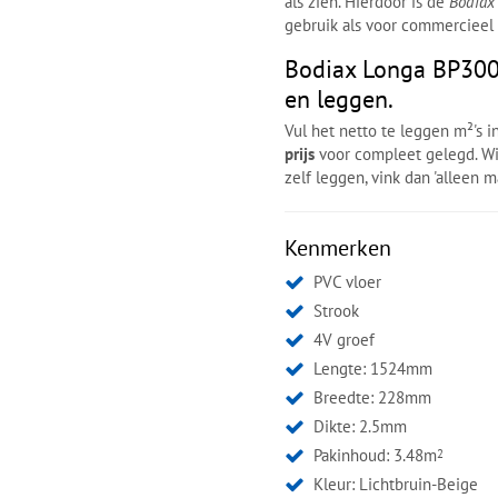
als zien. Hierdoor is de
Bodiax
gebruik als voor commercieel 
Bodiax Longa BP300 
en leggen.
Vul het netto te leggen m²'s 
prijs
voor compleet gelegd. Wi
zelf leggen, vink dan 'alleen ma
Kenmerken
PVC vloer
Strook
4V groef
Lengte: 1524mm
Breedte: 228mm
Dikte: 2.5mm
Pakinhoud: 3.48m
2
Kleur:
Lichtbruin-Beige