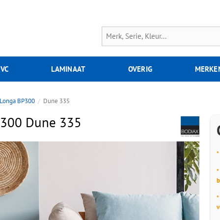
PVC
LAMINAAT
OVERIG
MERKE
Longa BP300
Dune 335
P300 Dune 335
*
*
b
*
v