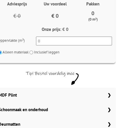
Adviesprijs
Uw voordeel
Pakken
0
€ 0
€ 0
(0 m²)
Onze prijs:
€ 0
ppervlakte (m²)
Alleen materiaal
Inclusief leggen
MDF Plint
Schoonmaak en onderhoud
70x12 mm
Meter
Aantal
Aantal
Co Pro Schoonmaak PVC Reiniger
Deurmatten
90x12 mm
MDF plinten 70x12 mm
4862