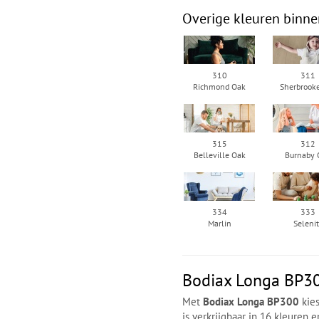
Overige kleuren binne
310
311
Richmond Oak
Sherbrook
315
312
Belleville Oak
Burnaby 
334
333
Marlin
Seleni
Bodiax Longa BP30
Met
Bodiax Longa BP300
kies
is verkrijgbaar in 16 kleuren 