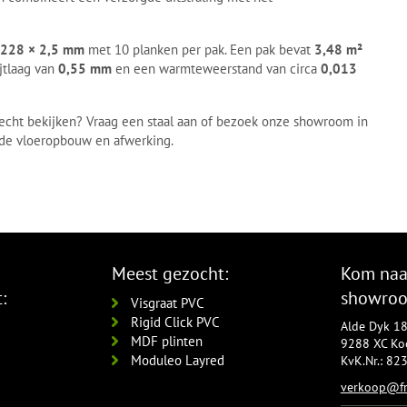
 228 × 2,5 mm
met 10 planken per pak. Een pak bevat
3,48 m²
ijtlaag van
0,55 mm
en een warmteweerstand van circa
0,013
t echt bekijken? Vraag een staal aan of bezoek onze showroom in
r de vloeropbouw en afwerking.
Meest gezocht:
Kom naa
:
showro
Visgraat PVC
Rigid Click PVC
Alde Dyk 1
MDF plinten
9288 XC Koo
Moduleo Layred
KvK.Nr.: 8
verkoop@fr