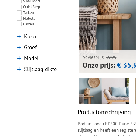
VivaFloors
QuickStep
Tarkett
Hebeta
Castell
Kleur
Groef
Model
Adviesprijs:
39,95
Onze prijs:
€ 35,
Slijtlaag dikte
Productomschrijving
Bodiax Longa BP300 Dune 335
slijtlaag en heeft een regist