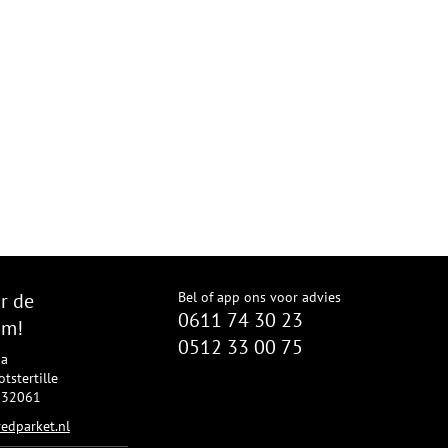
r de
Bel of app ons voor advies
0611 74 30 23
om!
0512 33 00 75
8a
tstertille
2332061
edparket.nl