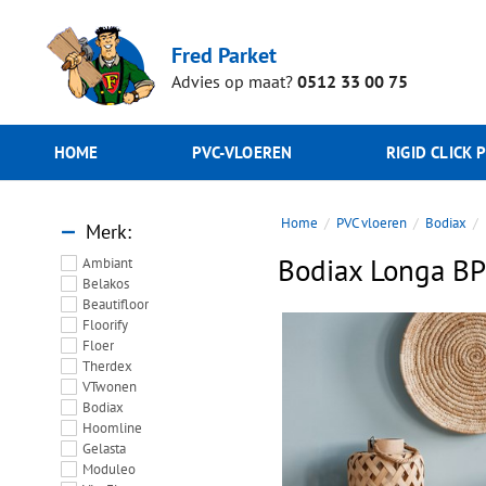
Fred Parket
Advies op maat?
0512 33 00 75
HOME
PVC-VLOEREN
RIGID CLICK 
Home
PVC vloeren
Bodiax
Merk
Bodiax Longa B
Ambiant
Belakos
Beautifloor
Floorify
Floer
Therdex
VTwonen
Bodiax
Hoomline
Gelasta
Moduleo