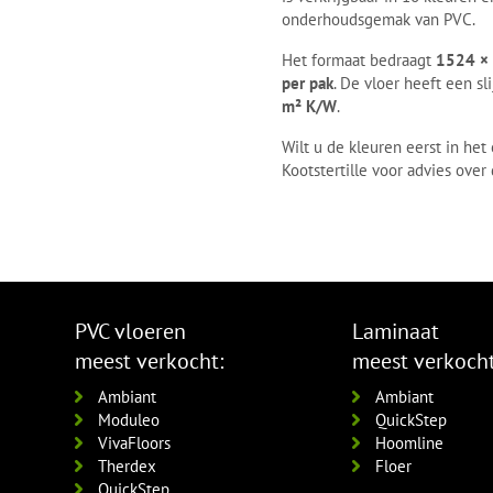
onderhoudsgemak van PVC.
Het formaat bedraagt
1524 ×
per pak
. De vloer heeft een sl
m² K/W
.
Wilt u de kleuren eerst in he
Kootstertille voor advies ove
PVC vloeren
Laminaat
meest verkocht:
meest verkocht
Ambiant
Ambiant
Moduleo
QuickStep
VivaFloors
Hoomline
Therdex
Floer
QuickStep