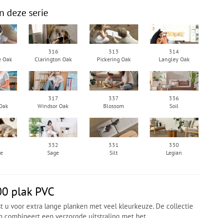
n deze serie
316
313
314
e Oak
Clarington Oak
Pickering Oak
Langley Oak
317
337
336
Oak
Windsor Oak
Blossom
Soil
332
331
330
te
Sage
Silt
Legian
0 plak PVC
t u voor extra lange planken met veel kleurkeuze. De collectie
en combineert een verzorgde uitstraling met het