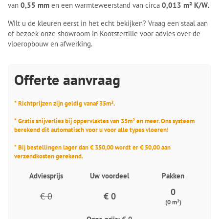
van
0,55 mm
en een warmteweerstand van circa
0,013 m² K/W
.
Wilt u de kleuren eerst in het echt bekijken? Vraag een staal aan
of bezoek onze showroom in Kootstertille voor advies over de
vloeropbouw en afwerking.
Offerte aanvraag
* Richtprijzen zijn geldig vanaf 35m².
* Gratis snijverlies bij oppervlaktes van 35m² en meer. Ons systeem
berekend dit automatisch voor u voor alle types vloeren!
* Bij bestellingen lager dan € 350,00 wordt er € 50,00 aan
verzendkosten gerekend.
Adviesprijs
Uw voordeel
Pakken
0
€ 0
€ 0
(0 m²)