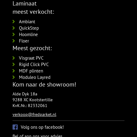
Laminaat
meest verkocht:
Ambiant
QuickStep
Hoomline
Floer
Meest gezocht:
Visgraat PVC
Rigid Click PVC
MDF plinten
Moduleo Layred
Kom naar de showroom!
Alde Dyk 18a
9288 XC Kootstertille
KvK.Nr.: 82332061
verkoop@fredparket.nl
Volg ons op facebook!
Bel of app ons voor advies