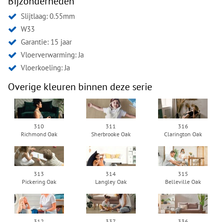
Bijzonderheden
Slijtlaag: 0.55mm
W33
Garantie: 15 jaar
Vloerverwarming: Ja
Vloerkoeling: Ja
Overige kleuren binnen deze serie
310
311
316
Richmond Oak
Sherbrooke Oak
Clarington Oak
313
314
315
Pickering Oak
Langley Oak
Belleville Oak
312
337
336