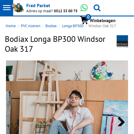
Toon
Whatsapp
Fred Parket
Zoeken
Advies op maat?
0512 33 00 75
0
hoofdmenu
Winkelwagen
Home
PVC vloeren
Bodiax
Longa BP300
Windsor Oak 317
Bodiax Longa BP300 Windsor
Oak 317