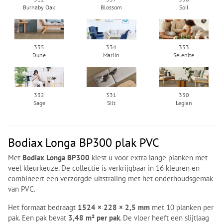
Burnaby Oak
Blossom
Soil
335
334
333
Dune
Marlin
Selenite
332
331
330
Sage
Silt
Legian
Bodiax Longa BP300 plak PVC
Met
Bodiax Longa BP300
kiest u voor extra lange planken met
veel kleurkeuze. De collectie is verkrijgbaar in 16 kleuren en
combineert een verzorgde uitstraling met het onderhoudsgemak
van PVC.
Het formaat bedraagt
1524 × 228 × 2,5 mm
met 10 planken per
pak. Een pak bevat
3,48 m² per pak
. De vloer heeft een slijtlaag