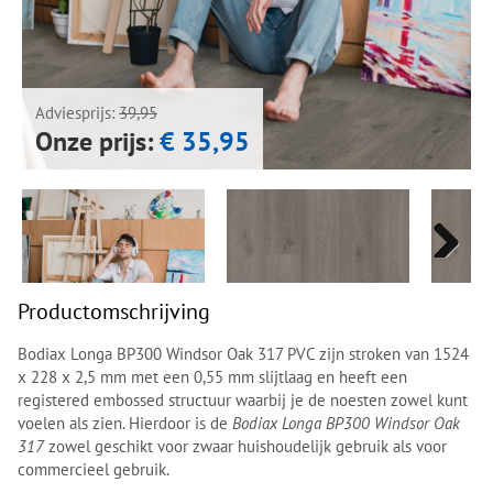
Next
Next
Adviesprijs:
39,95
Onze prijs:
€ 35,95
Next
Next
Productomschrijving
Bodiax Longa BP300 Windsor Oak 317 PVC zijn stroken van 1524
x 228 x 2,5 mm met een 0,55 mm slijtlaag en heeft een
registered embossed structuur waarbij je de noesten zowel kunt
voelen als zien. Hierdoor is de
Bodiax Longa BP300 Windsor Oak
317
zowel geschikt voor zwaar huishoudelijk gebruik als voor
commercieel gebruik.