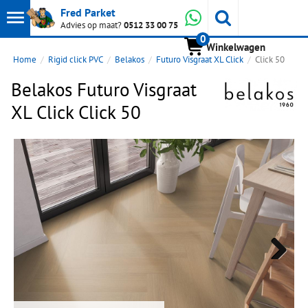
Toon
Whatsapp
Fred Parket
Zoeken
Advies op maat?
0512 33 00 75
0
hoofdmenu
Winkelwagen
Home
Rigid click PVC
Belakos
Futuro Visgraat XL Click
Click 50
Belakos Futuro Visgraat
XL Click Click 50
Next
Next