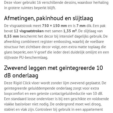
Deze vloer gebruikt 16 verschillende dessins, waardoor herhaling
in grotere ruimtes beperkt blijft.
Afmetingen, pakinhoud en slijtlaag
De visgraatstrook meet
750 × 150 mm
en is
7 mm
dik. Een pak
bevat
12 visgraatstroken
met samen
1,35 m²
. De slijtlaag van
0,55 mm
beschermt het decor bij intensief dagelijks gebruik. De
afwerking combineert register embossing, waarbij de voelbare
structuur het zichtbare decor volgt, een extra matte toplaag die
glans beperkt, een V-groef die ieder deel duidelijk omlijnt en een
slijtvaste PU-beschermlaag.
Zwevend leggen met geïntegreerde 10
dB onderlaag
Deze Rigid Click vloer wordt zonder lijm zwevend geplaatst. De
geïntegreerde geluiddempende onderlaag zorgt voor extra
loopcomfort en een geteste contactgeluidreductie van 10 dB.
Een standaard losse ondervloer is bij een geschikte en voldoende
vlakke basisvloer niet nodig. De ondergrond moet wel droog,
stabiel en vlak zijn. Controleer bij gebruik in een appartement