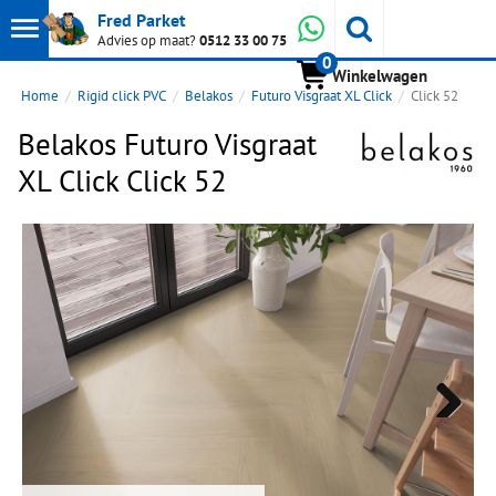
Toon
Whatsapp
Fred Parket
Zoeken
Advies op maat?
0512 33 00 75
0
hoofdmenu
Winkelwagen
Home
Rigid click PVC
Belakos
Futuro Visgraat XL Click
Click 52
Belakos Futuro Visgraat
XL Click Click 52
Next
Next