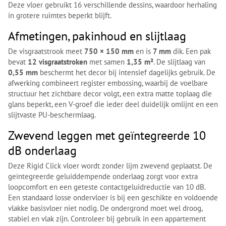
Deze vloer gebruikt 16 verschillende dessins, waardoor herhaling
in grotere ruimtes beperkt blijft.
Afmetingen, pakinhoud en slijtlaag
De visgraatstrook meet
750 × 150 mm
en is
7 mm
dik. Een pak
bevat
12 visgraatstroken
met samen
1,35 m²
. De slijtlaag van
0,55 mm
beschermt het decor bij intensief dagelijks gebruik. De
afwerking combineert register embossing, waarbij de voelbare
structuur het zichtbare decor volgt, een extra matte toplaag die
glans beperkt, een V-groef die ieder deel duidelijk omlijnt en een
slijtvaste PU-beschermlaag.
Zwevend leggen met geïntegreerde 10
dB onderlaag
Deze Rigid Click vloer wordt zonder lijm zwevend geplaatst. De
geïntegreerde geluiddempende onderlaag zorgt voor extra
loopcomfort en een geteste contactgeluidreductie van 10 dB.
Een standaard losse ondervloer is bij een geschikte en voldoende
vlakke basisvloer niet nodig. De ondergrond moet wel droog,
stabiel en vlak zijn. Controleer bij gebruik in een appartement