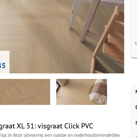
O
85
graat XL 51: visgraat Click PVC
rijgt in deze uitvoering een rustige en onderhoudsvriendelijke