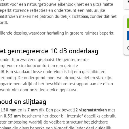
 staat voor een natuurgetrouwe eikenlook met een ultra matte
eperkt storende reflecties en ondersteunt een natuurlijke
aatstroken maken het patroon duidelijk zichtbaar, zonder dat het
ordt.
illende dessins, waardoor herhaling in grotere ruimtes beperkt
t geïntegreerde 10 dB onderlaag
zonder lijm zwevend geplaatst. De geïntegreerde
gt voor extra loopcomfort en een geteste
dB. Een standaard losse ondervloer is bij een geschikte en
et nodig. De ondergrond moet wel droog, stabiel en vlak zijn.
appartement altijd of het beschikbare testrapport aan de eisen
wordt niet door onze legservice geplaatst.
oud en slijtlaag
× 150 mm
en is
7 mm
dik. Een pak bevat
12 visgraatstroken
met
van
0,55 mm
beschermt het decor bij intensief dagelijks gebruik.
ter embossing, waarbij de voelbare structuur het zichtbare
oplaag die glans beperkt, een V-groef die ieder deel duidelijk