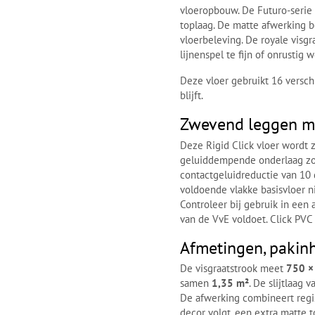
vloeropbouw. De Futuro-serie
toplaag. De matte afwerking b
vloerbeleving. De royale visgr
lijnenspel te fijn of onrustig w
Deze vloer gebruikt 16 versch
blijft.
Zwevend leggen me
Deze Rigid Click vloer wordt 
geluiddempende onderlaag zor
contactgeluidreductie van 10 
voldoende vlakke basisvloer ni
Controleer bij gebruik in een 
van de VvE voldoet. Click PVC 
Afmetingen, pakinh
De visgraatstrook meet
750 
samen
1,35 m²
. De slijtlaag 
De afwerking combineert regis
decor volgt, een extra matte t