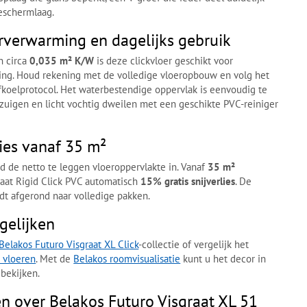
beschermlaag.
rverwarming en dagelijks gebruik
n circa
0,035 m² K/W
is deze clickvloer geschikt voor
ing. Houd rekening met de volledige vloeropbouw en volg het
fkoelprotocol. Het waterbestendige oppervlak is eenvoudig te
zuigen en licht vochtig dweilen met een geschikte PVC-reiniger
lies vanaf 35 m²
end de netto te leggen vloeroppervlakte in. Vanaf
35 m²
raat Rigid Click PVC automatisch
15% gratis snijverlies
. De
dt afgerond naar volledige pakken.
gelijken
Belakos Futuro Visgraat XL Click
-collectie of vergelijk het
 vloeren
. Met de
Belakos roomvisualisatie
kunt u het decor in
bekijken.
n over Belakos Futuro Visgraat XL 51