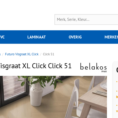
PVC
LAMINAAT
OVERIG
MERKE
s
Futuro Visgraat XL Click
Click 51
isgraat XL Click Click 51
*
*
b
*
v