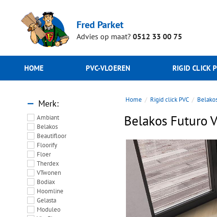
Fred Parket
Advies op maat?
0512 33 00 75
HOME
PVC-VLOEREN
RIGID CLICK 
Home
Rigid click PVC
Belako
Merk
Belakos Futuro V
Ambiant
Belakos
Beautifloor
Floorify
Floer
Therdex
VTwonen
Bodiax
Hoomline
Gelasta
Moduleo