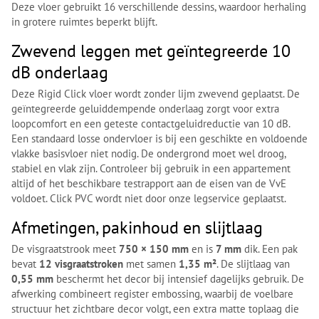
Deze vloer gebruikt 16 verschillende dessins, waardoor herhaling
in grotere ruimtes beperkt blijft.
Zwevend leggen met geïntegreerde 10
dB onderlaag
Deze Rigid Click vloer wordt zonder lijm zwevend geplaatst. De
geïntegreerde geluiddempende onderlaag zorgt voor extra
loopcomfort en een geteste contactgeluidreductie van 10 dB.
Een standaard losse ondervloer is bij een geschikte en voldoende
vlakke basisvloer niet nodig. De ondergrond moet wel droog,
stabiel en vlak zijn. Controleer bij gebruik in een appartement
altijd of het beschikbare testrapport aan de eisen van de VvE
voldoet. Click PVC wordt niet door onze legservice geplaatst.
Afmetingen, pakinhoud en slijtlaag
De visgraatstrook meet
750 × 150 mm
en is
7 mm
dik. Een pak
bevat
12 visgraatstroken
met samen
1,35 m²
. De slijtlaag van
0,55 mm
beschermt het decor bij intensief dagelijks gebruik. De
afwerking combineert register embossing, waarbij de voelbare
structuur het zichtbare decor volgt, een extra matte toplaag die