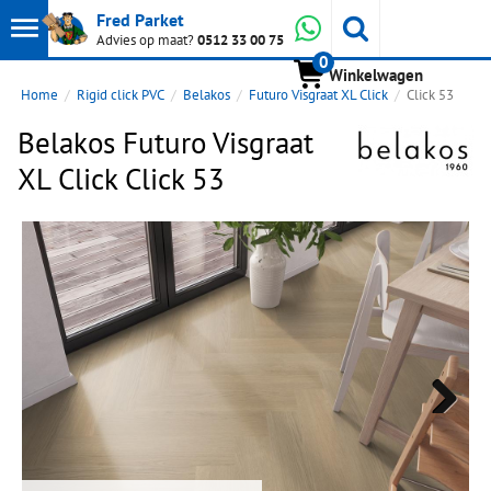
Toon
Whatsapp
Fred Parket
Zoeken
Advies op maat?
0512 33 00 75
0
hoofdmenu
Winkelwagen
Home
Rigid click PVC
Belakos
Futuro Visgraat XL Click
Click 53
Belakos Futuro Visgraat
XL Click Click 53
Next
Next